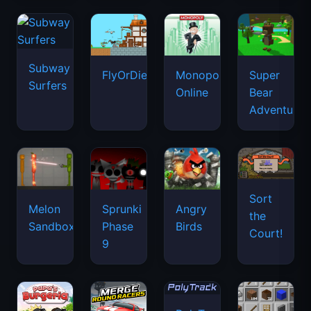
Subway
FlyOrDie.io
Monopoly
Super
Surfers
Online
Bear
Adventure
Sort
Melon
Sprunki
Angry
the
Sandbox
Phase
Birds
Court!
9