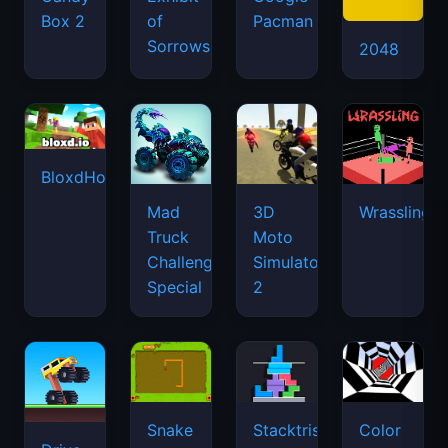
Box 2
of
Pacman
Sorrows
2048
BloxdHop.io
Mad
3D
Wrassling
Truck
Moto
Challenge
Simulator
Special
2
Snake
Stacktris
Color