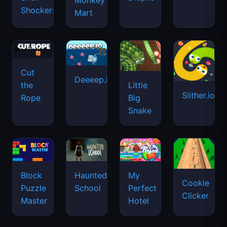
Monkey
Shockers
Mart
Cut
Deeeep.io
Little
the
Slither.io
Big
Rope
Snake
Haunted
Block
My
Cookie
School
Puzzle
Perfect
Clicker
Master
Hotel