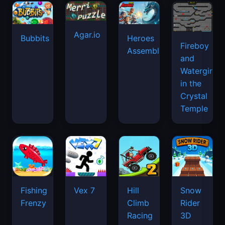
Agar.io
Bubbits
Heroes
Fireboy
Assemble
and
Watergirl
in the
Crystal
Temple
Fishing
Vex 7
Hill
Snow
Frenzy
Climb
Rider
Racing
3D