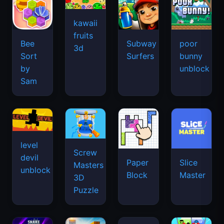
kawaii
fruits
Bee
Subway
poor
3d
Sort
Surfers
bunny
by
unblock
Sam
level
Screw
devil
Paper
Slice
Masters
unblock
Block
Master
3D
Puzzle