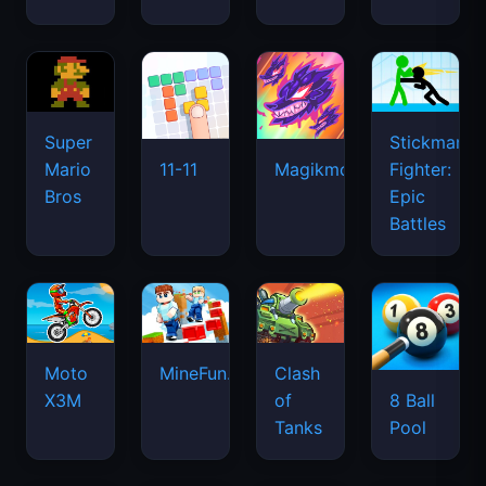
Super
Stickman
Mario
Fighter:
11-11
Magikmon
Bros
Epic
Battles
Moto
MineFun.io
Clash
X3M
of
8 Ball
Tanks
Pool