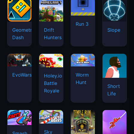
Run 3
Geometry
Drift
Slope
Dash
Hunters
EvoWars.io
Worm
Holey.io
Hunt
Battle
Short
Royale
Life
Sky
Smash