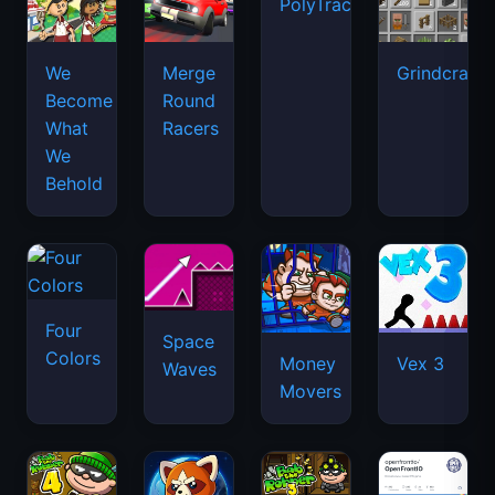
PolyTrack
We
Merge
Grindcraft
Become
Round
What
Racers
We
Behold
Four
Space
Colors
Money
Vex 3
Waves
Movers