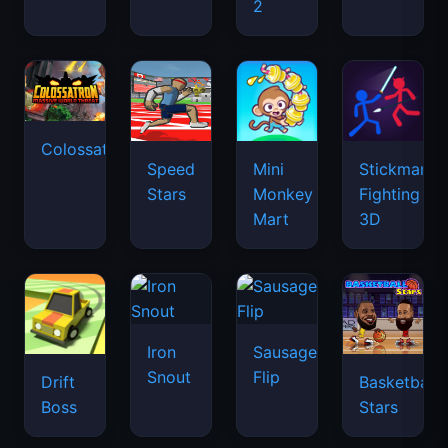
2
Colossatron
Speed
Mini
Stickman
Stars
Monkey
Fighting
Mart
3D
Iron
Sausage
Snout
Flip
Drift
Basketball
Boss
Stars