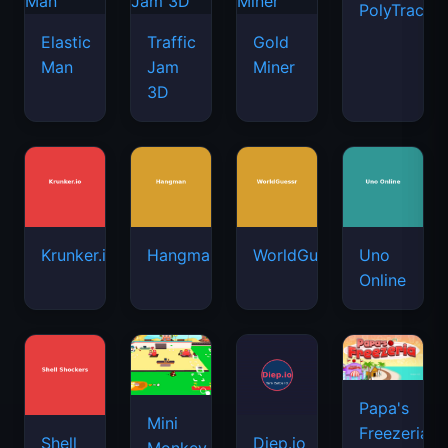
PolyTrack
Elastic
Traffic
Gold
Man
Jam
Miner
3D
Krunker.io
Hangman
WorldGuessr
Uno
Online
Papa's
Mini
Freezeria
Shell
Diep.io