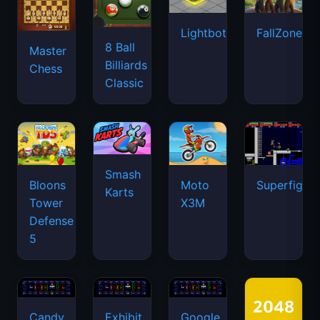
Lightbot
FallZone.io
8 Ball
Master
Billiards
Chess
Classic
Smash
Bloons
Moto
Superfighte
Karts
Tower
X3M
Defense
5
Candy
Exhibit
Google