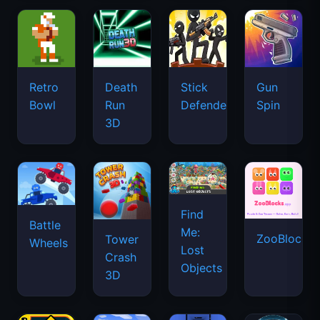
Retro
Death
Stick
Gun
Bowl
Run
Defenders
Spin
3D
Find
Battle
Me:
ZooBlocks
Tower
Wheels
Lost
Crash
Objects
3D