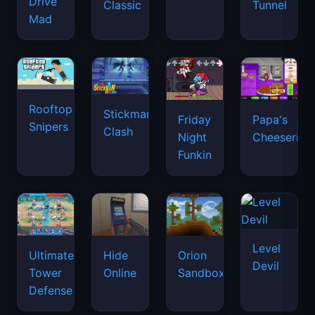
Drive
Classic
Tunnel
Mad
Rooftop
Stickman
Friday
Papa's
Snipers
Clash
Night
Cheeseria
Funkin
Level
Ultimate
Hide
Orion
Devil
Tower
Online
Sandbox
Defense