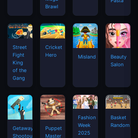
Pasta
Brawl
Street
Cricket
Fight
Hero
Misland
Beauty
King
Salon
of the
Gang
Basket
Fashion
Random
Week
Getaway
Puppet
2025
Shootout
Master