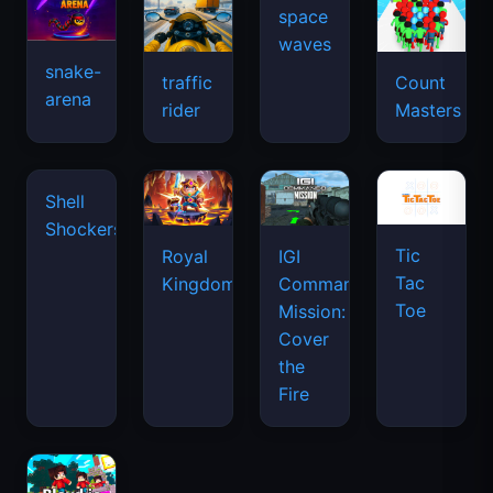
snake-
traffic
Count
arena
space
rider
Masters
waves
Tic
Shell
Royal
IGI
Tac
Shockers
Kingdom
Commando
Toe
Mission:
Cover
the
Fire