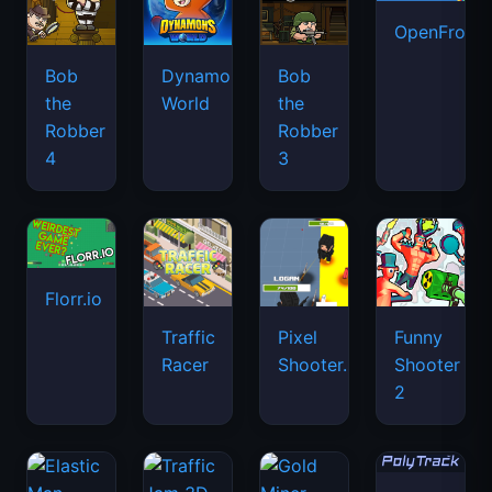
OpenFront.
Bob
Dynamons
Bob
the
World
the
Robber
Robber
4
3
Florr.io
Traffic
Pixel
Funny
Racer
Shooter.IO
Shooter
2