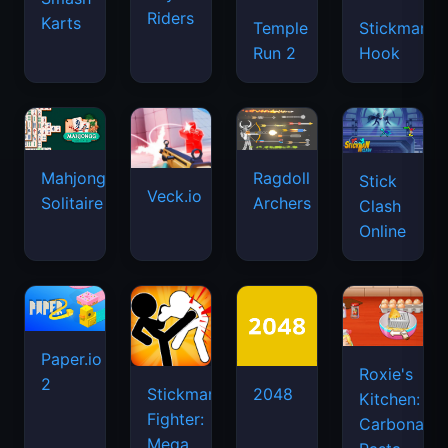
Riders
Karts
Temple
Stickman
Run 2
Hook
Mahjongg
Ragdoll
Stick
Veck.io
Solitaire
Archers
Clash
Online
Paper.io
Roxie's
2
Stickman
2048
Kitchen:
Fighter:
Carbonara
Mega