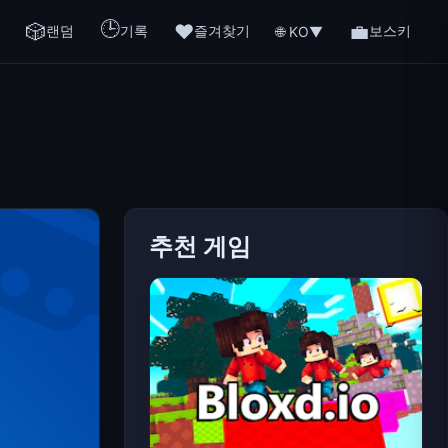
🕒
🎲
❤️
💼
랜덤
기록
즐겨찾기
보스키
🌐 KO
▼
추천 게임