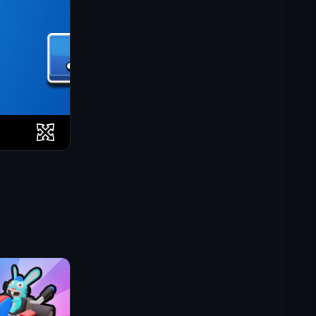
IGI 특수부대: 화력 엄호
셸 쇼커스