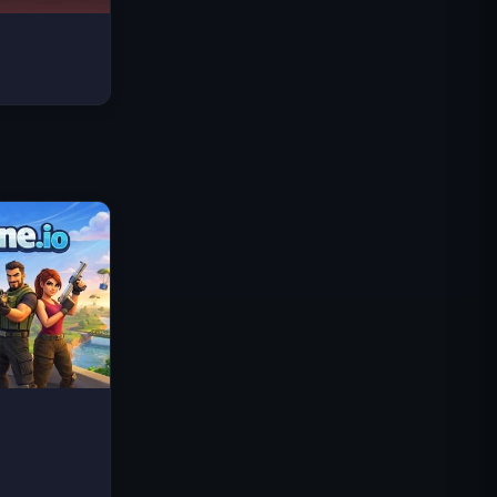
로열 킹덤