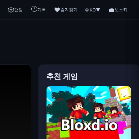
🕒
🎲
❤️
💼
랜덤
기록
즐겨찾기
보스키
🌐 KO
▼
추천 게임