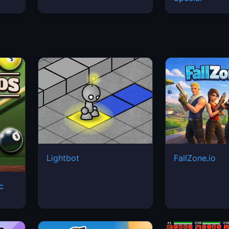
Lightbot
FallZone.io
ic