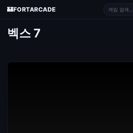
🏰
FORTARCADE
벡스 7