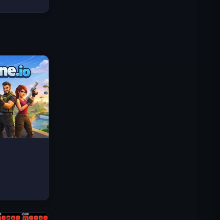
로열 킹덤