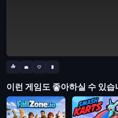
📤
💼
🤍
🐛
이런 게임도 좋아하실 수 있습