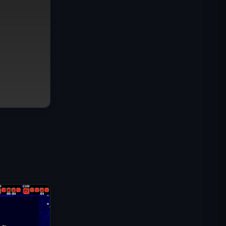
IGI 특수부대: 화력 엄호
셸 쇼커스