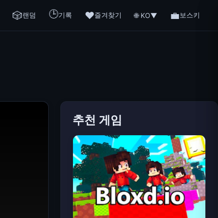
🕒
🎲
❤️
💼
랜덤
기록
즐겨찾기
보스키
🌐 KO
▼
추천 게임