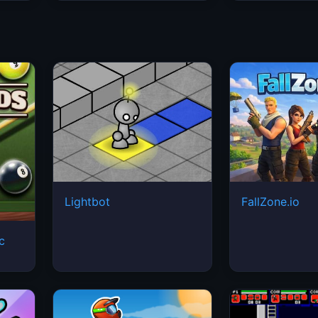
Lightbot
FallZone.io
ic