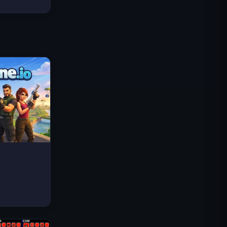
로열 킹덤