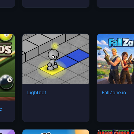
Lightbot
FallZone.io
ic