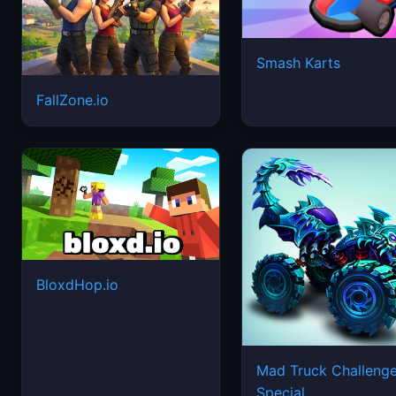
Smash Karts
FallZone.io
BloxdHop.io
Mad Truck Challeng
Special