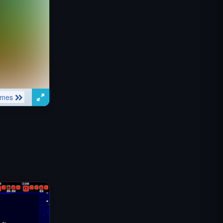
IGI 특수부대: 화력 엄호
셸 쇼커스