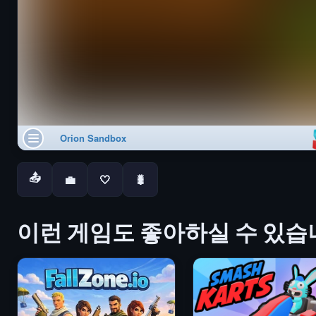
📤
💼
🤍
🐛
이런 게임도 좋아하실 수 있습