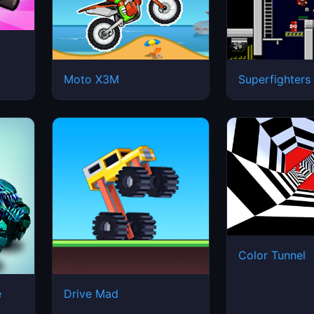
Moto X3M
Superfighters
Color Tunnel
e
Drive Mad