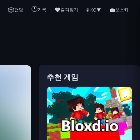
🕒
🎲
❤️
💼
랜덤
기록
즐겨찾기
보스키
🌐 KO
▼
추천 게임