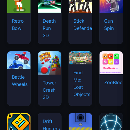
Retro
Death
Stick
Gun
Bowl
Run
Defenders
Spin
3D
Find
Battle
Me:
ZooBlocks
Tower
Wheels
Lost
Crash
Objects
3D