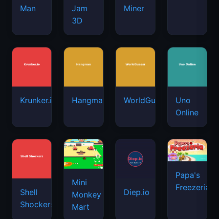
Man
Jam
Miner
3D
Krunker.io
Hangman
WorldGuessr
Uno
Online
Papa's
Mini
Freezeria
Shell
Diep.io
Monkey
Shockers
Mart