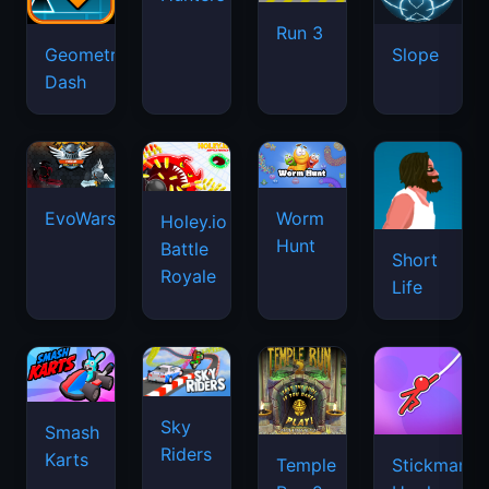
Run 3
Geometry
Drift
Slope
Dash
Hunters
EvoWars.io
Worm
Holey.io
Hunt
Battle
Short
Royale
Life
Sky
Smash
Riders
Karts
Temple
Stickman