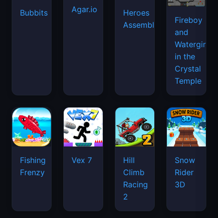
Agar.io
Bubbits
Heroes
Fireboy
Assemble
and
Watergirl
in the
Crystal
Temple
Fishing
Vex 7
Hill
Snow
Frenzy
Climb
Rider
Racing
3D
2