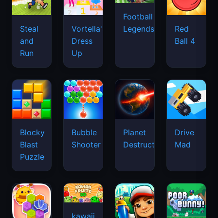
Football
Legends
Steal
Vortella's
Red
and
Dress
Ball 4
Run
Up
Blocky
Bubble
Planet
Drive
Blast
Shooter
Destruction
Mad
Puzzle
kawaii