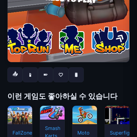
📤
📱
🤍
🐛
📱
이런 게임도 좋아하실 수 있습니다
Smash
FallZone.io
Moto
Superfighte
Karts