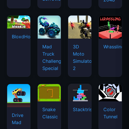
BloxdHop.io
Mad
3D
Wrassling
Truck
Moto
Challenge
Simulator
Special
2
Snake
Stacktris
Color
Drive
Classic
Tunnel
Mad