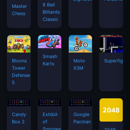
8 Ball
Master
Billiards
Chess
Classic
Smash
Bloons
Moto
Superfighte
Karts
Tower
X3M
Defense
5
Candy
Exhibit
Google
Box 2
of
Pacman
Sorrows
2048