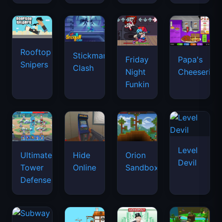
Rooftop
Stickman
Friday
Papa's
Snipers
Clash
Night
Cheeseria
Funkin
Level
Ultimate
Hide
Orion
Devil
Tower
Online
Sandbox
Defense