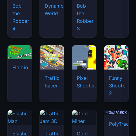
Bob
Dynamons
Bob
the
World
the
Robber
Robber
4
3
Florr.io
Traffic
Pixel
Funny
Racer
Shooter.IO
Shooter
2
PolyTrack
Elastic
Traffic
Gold