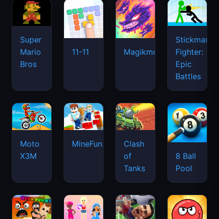
Super
Stickman
Mario
Fighter:
11-11
Magikmon
Bros
Epic
Battles
Moto
MineFun.io
Clash
X3M
of
8 Ball
Tanks
Pool