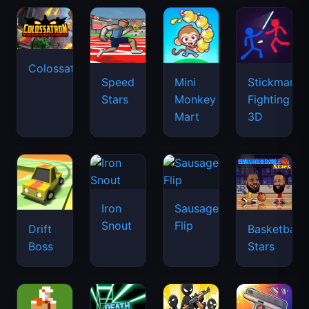
Colossatron
Speed
Mini
Stickman
Stars
Monkey
Fighting
Mart
3D
Iron
Sausage
Snout
Flip
Drift
Basketball
Boss
Stars