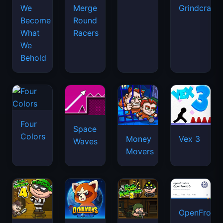
We
Merge
Grindcraft
Become
Round
What
Racers
We
Behold
Four
Space
Colors
Money
Vex 3
Waves
Movers
OpenFront.