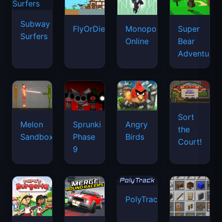
Subway
FlyOrDie.io
Monopoly
Super
Surfers
Online
Bear
Adventure
Sort
Melon
Sprunki
Angry
the
Sandbox
Phase
Birds
Court!
9
PolyTrack