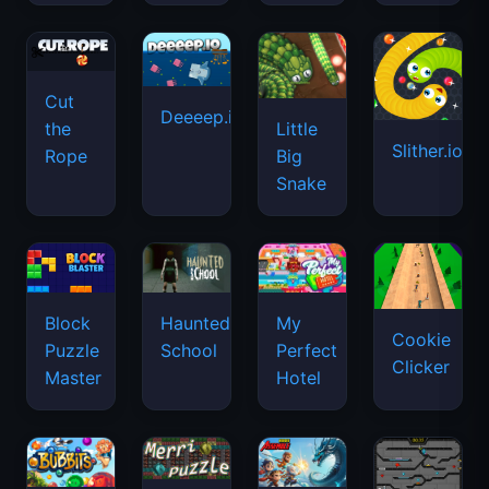
Cut
Deeeep.io
Little
the
Slither.io
Big
Rope
Snake
Haunted
Block
My
Cookie
School
Puzzle
Perfect
Clicker
Master
Hotel