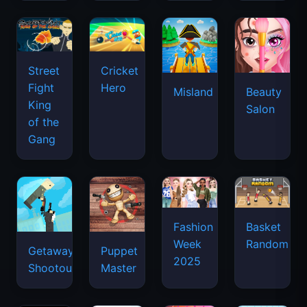
Street
Cricket
Fight
Hero
Misland
Beauty
King
Salon
of the
Gang
Basket
Fashion
Random
Week
Getaway
Puppet
2025
Shootout
Master