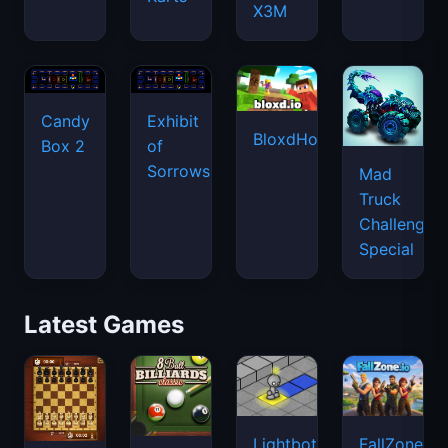
X3M
Candy
Exhibit
BloxdHop.io
Box 2
of
Sorrows
Mad
Truck
Challenge
Special
Latest Games
Lightbot
FallZone.io