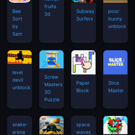
fruits
Bee
Subway
poor
3d
Sort
Surfers
bunny
by
unblock
Sam
level
Screw
devil
Paper
Slice
Masters
unblock
Block
Master
3D
Puzzle
snake-
space
arena
waves