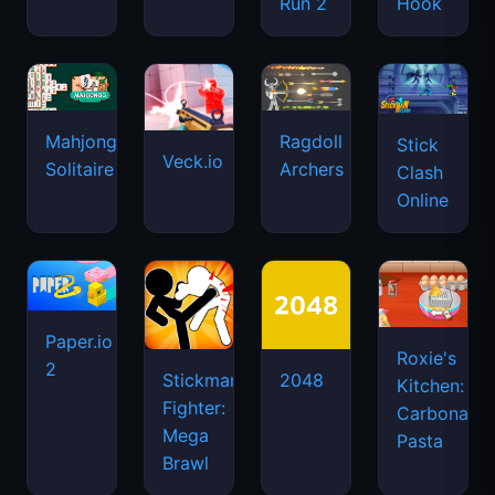
Run 2
Hook
Mahjongg
Ragdoll
Stick
Veck.io
Solitaire
Archers
Clash
Online
Paper.io
Roxie's
2
Stickman
2048
Kitchen:
Fighter:
Carbonara
Mega
Pasta
Brawl