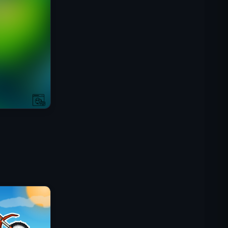
IGI 특수부대: 화력 엄호
셸 쇼커스