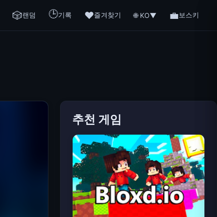
🕒
🎲
❤️
💼
랜덤
기록
즐겨찾기
보스키
🌐 KO
▼
추천 게임