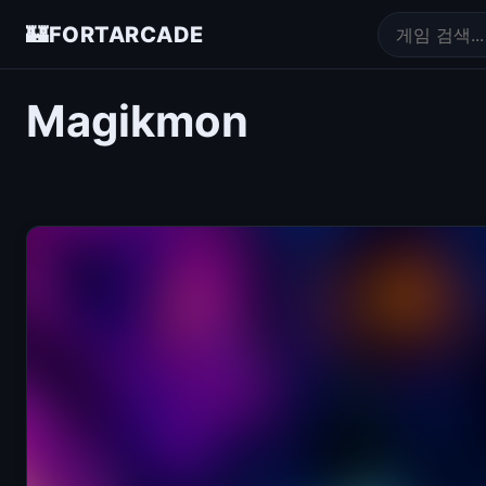
🏰
FORTARCADE
Magikmon