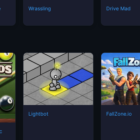
e
Wrassling
Drive Mad
Lightbot
FallZone.io
ic