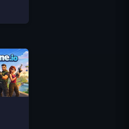
로열 킹덤